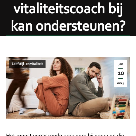
vitaliteitscoach bij
kan ondersteunen?
Leefstijl- en vitaliteit
jan
10
2025