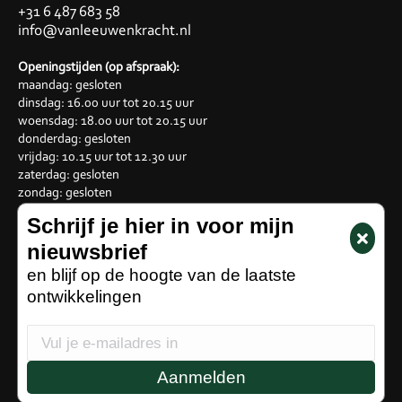
+31 6 487 683 58
info@vanleeuwenkracht.nl
Openingstijden (op afspraak):
maandag: gesloten
dinsdag: 16.00 uur tot 20.15 uur
woensdag: 18.00 uur tot 20.15 uur
donderdag: gesloten
vrijdag: 10.15 uur tot 12.30 uur
zaterdag: gesloten
zondag: gesloten
Schrijf je hier in voor mijn
Sitemap
nieuwsbrief
Algemene voorwaarden
Privacybeleid
en blijf op de hoogte van de laatste
ontwikkelingen
Aanmelden
© 2024, Van Leeuwenkracht
Webdevelopment by
Le Hutch