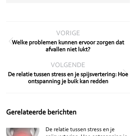
Bericht
VORIGE
navigatie
Welke problemen kunnen ervoor zorgen dat
Vorig
afvallen niet lukt?
bericht
VOLGENDE
De relatie tussen stress en je spijsvertering: Hoe
Volgend
ontspanning je buik kan redden
bericht
Gerelateerde berichten
De relatie tussen stress en je